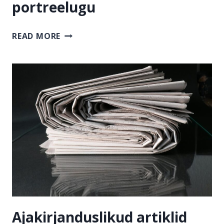
portreelugu
PERSOONILUGU
READ MORE
EHK
PORTREELUGU
Ajakirjanduslikud artiklid