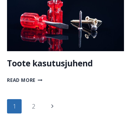
Toote kasutusjuhend
TOOTE
READ MORE
KASUTUSJUHEND
Page
Next
1
2
navigation
Page