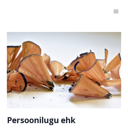
Skip
to
content
Persoonilugu ehk