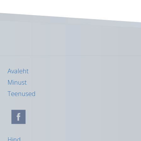
Avaleht
Minust
Teenused
Hind