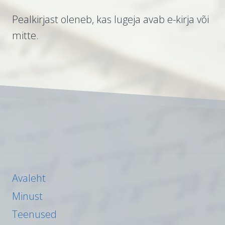
Pealkirjast oleneb, kas lugeja avab e-kirja või
mitte.
Avaleht
Minust
Teenused