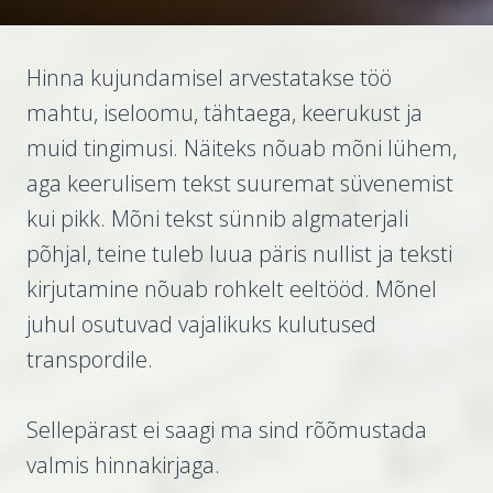
Hinna kujundamisel arvestatakse töö
mahtu, iseloomu, tähtaega, keerukust ja
muid tingimusi. Näiteks nõuab mõni lühem,
aga keerulisem tekst suuremat süvenemist
kui pikk. Mõni tekst sünnib algmaterjali
põhjal, teine tuleb luua päris nullist ja teksti
kirjutamine nõuab rohkelt eeltööd. Mõnel
juhul osutuvad vajalikuks kulutused
transpordile.
Sellepärast ei saagi ma sind rõõmustada
valmis hinnakirjaga.