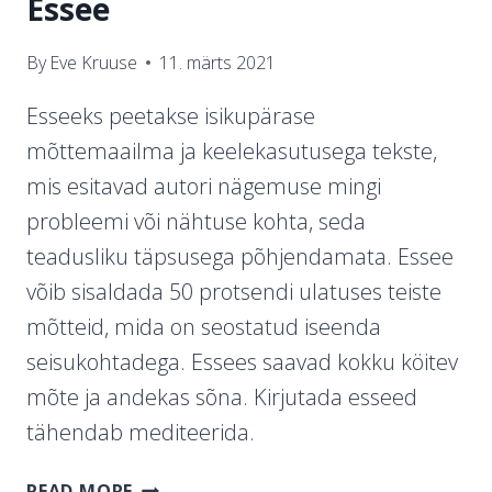
Essee
By
Eve Kruuse
11. märts 2021
Esseeks peetakse isikupärase
mõttemaailma ja keelekasutusega tekste,
mis esitavad autori nägemuse mingi
probleemi või nähtuse kohta, seda
teadusliku täpsusega põhjendamata. Essee
võib sisaldada 50 protsendi ulatuses teiste
mõtteid, mida on seostatud iseenda
seisukohtadega. Essees saavad kokku köitev
mõte ja andekas sõna. Kirjutada esseed
tähendab mediteerida.
ESSEE
READ MORE