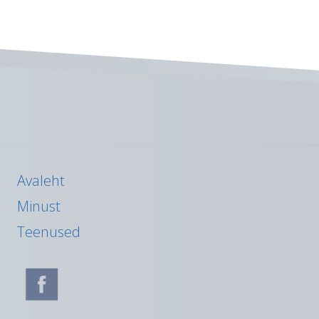
Avaleht
Minust
Teenused