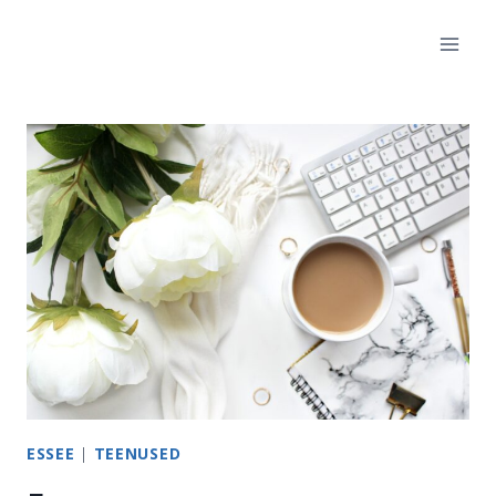
Skip
to
content
ESSEE
|
TEENUSED