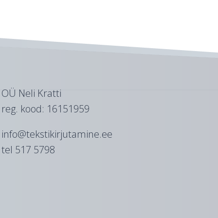
OÜ Neli Kratti
reg. kood: 16151959
info@tekstikirjutamine.ee
tel 517 5798