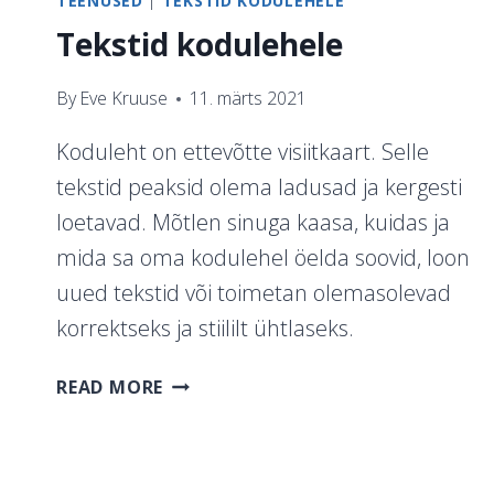
TEENUSED
|
TEKSTID KODULEHELE
Tekstid kodulehele
By
Eve Kruuse
11. märts 2021
Koduleht on ettevõtte visiitkaart. Selle
tekstid peaksid olema ladusad ja kergesti
loetavad. Mõtlen sinuga kaasa, kuidas ja
mida sa oma kodulehel öelda soovid, loon
uued tekstid või toimetan olemasolevad
korrektseks ja stiililt ühtlaseks.
TEKSTID
READ MORE
KODULEHELE