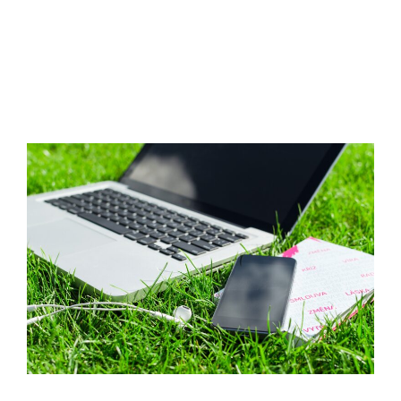
eht
Teenused
Minust
Hi