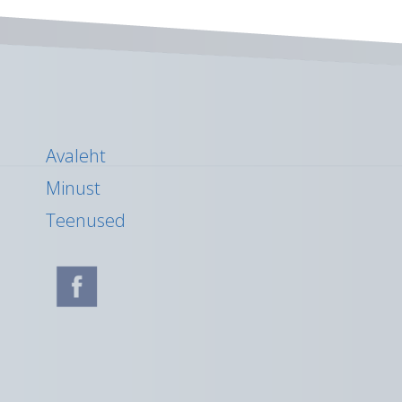
Avaleht
Minust
Teenused