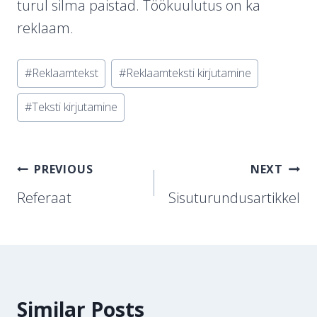
turul silma paistad. Töökuulutus on ka
reklaam.
Post
#
Reklaamtekst
#
Reklaamteksti kirjutamine
Tags:
#
Teksti kirjutamine
Navigeerimine
PREVIOUS
NEXT
Referaat
Sisuturundusartikkel
Similar Posts