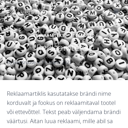
Skip
to
content
REKLAAMTEKST
|
TEENUSED
Reklaamtekst
By
Eve Kruuse
11. märts 2021
Reklaamartiklis kasutatakse brändi nime
korduvalt ja fookus on reklaamitaval tootel
või ettevõttel. Tekst peab väljendama brändi
väärtusi. Aitan luua reklaami, mille abil sa