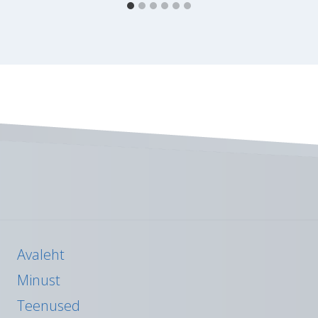
Avaleht
Minust
Teenused