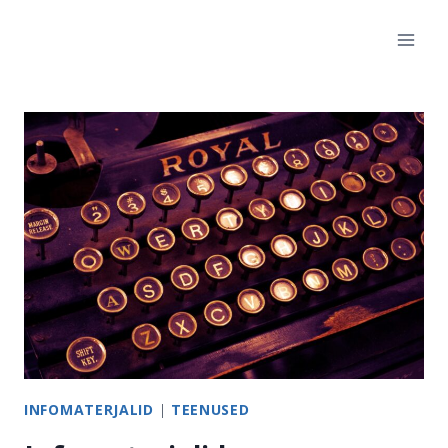
Skip
to
content
INFOMATERJALID
|
TEENUSED