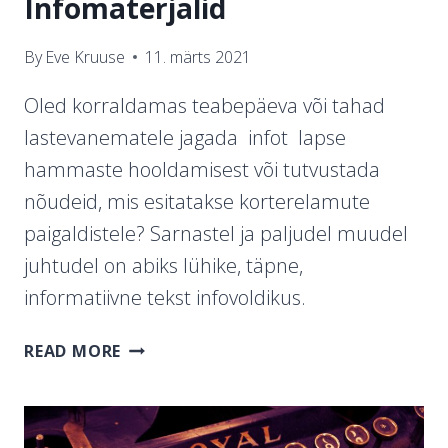
Infomaterjalid
By
Eve Kruuse
11. märts 2021
Oled korraldamas teabepäeva või tahad
lastevanematele jagada infot lapse
hammaste hooldamisest või tutvustada
nõudeid, mis esitatakse korterelamute
paigaldistele? Sarnastel ja paljudel muudel
juhtudel on abiks lühike, täpne,
informatiivne tekst infovoldikus.
INFOMATERJALID
READ MORE