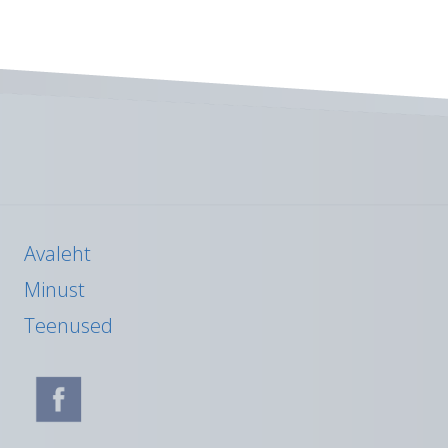
KIRI)
Avaleht
Minust
Teenused