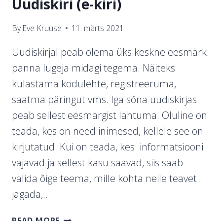
Uudiskiri (e-kiri)
By
Eve Kruuse
11. märts 2021
Uudiskirjal peab olema üks keskne eesmärk:
panna lugeja midagi tegema. Näiteks
külastama kodulehte, registreeruma,
saatma päringut vms. Iga sõna uudiskirjas
peab sellest eesmärgist lähtuma. Oluline on
teada, kes on need inimesed, kellele see on
kirjutatud. Kui on teada, kes informatsiooni
vajavad ja sellest kasu saavad, siis saab
valida õige teema, mille kohta neile teavet
jagada,…
UUDISKIRI
READ MORE