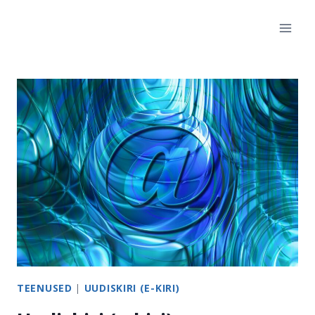
Skip
to
content
TEENUSED
|
UUDISKIRI (E-KIRI)