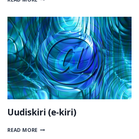
(E-
KIRI)
Uudiskiri (e-kiri)
UUDISKIRI
READ MORE
(E-