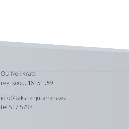
OÜ Neli Kratti
reg. kood: 16151959
info@tekstikirjutamine.ee
tel 517 5798