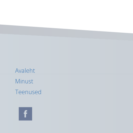
Avaleht
Minust
Teenused