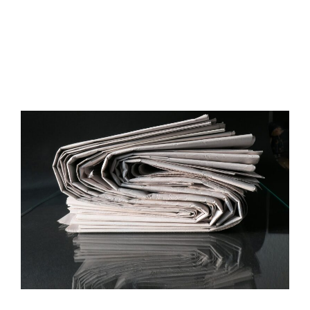
eht
Teenused
Minust
Hi