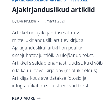
AJAKIRJANDUSLIKUD ARTIKLID
|
TEENUSED
Ajakirjanduslikud artiklid
By
Eve Kruuse
11. märts 2021
Artikkel on ajakirjanduses ilmuv
mitteilukirjanduslik arutlev kirjutis.
Ajakirjanduslikul artiklil on pealkiri,
sissejuhatav juhtlõik ja ülejäänud tekst.
Artikkel sisaldab enamasti uudist, kuid võib
olla ka uuriv või kirjeldav (nt olukirjeldus).
Artikliga koos avaldatakse fotosid ja
infograafikat, mis illustreerivad teksti.
AJAKIRJANDUSLIKUD
READ MORE
ARTIKLID